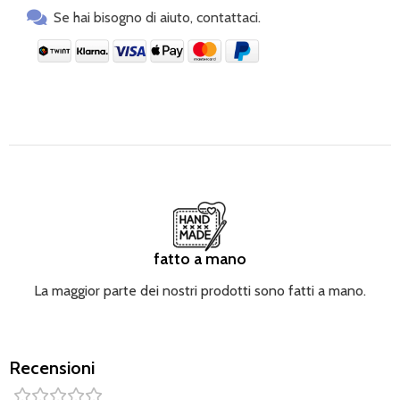
Griffen aus einem elastischen Spezialmaterial
Se hai bisogno di aiuto, contattaci.
ausgestattet, das ein Abrutschen des Organizers vom
Kinderwagengriff verhindert. Sie können auch einen
Riemen für den Organizer kaufen und ihn als Tasche
verwenden. Sie können die Feeria-Tasche wählen und
Ihr eigenes funktionales und stilvolles Set
zusammenstellen.
fatto a mano
La maggior parte dei nostri prodotti sono fatti a mano.
Recensioni