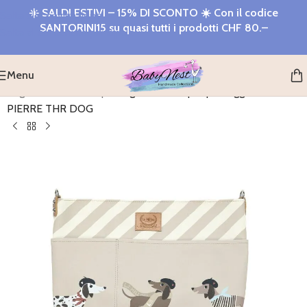
☀️
SALDI ESTIVI – 15% DI SCONTO
☀️ Con il codice
Salta alla navigazione
SANTORINI15
su quasi tutti i prodotti
CHF 80.–
Salta al contenuto principale
Menu
Pagina iniziale
>
Shop
>
Organizzatore per passeggino Feeria
PIERRE THR DOG