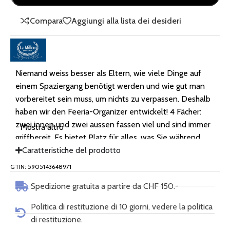
Compara
Aggiungi alla lista dei desideri
Niemand weiss besser als Eltern, wie viele Dinge auf
einem Spaziergang benötigt werden und wie gut man
vorbereitet sein muss, um nichts zu verpassen. Deshalb
haben wir den Feeria-Organizer entwickelt! 4 Fächer:
zwei innen und zwei aussen fassen viel und sind immer
Mostra altro
griffbereit. Es bietet Platz für alles, was Sie während
des Spaziergangs benötigen: Flasche, Kleidung, Windeln,
Caratteristiche del prodotto
Kosmetik und Spielzeug. Die Aussenseite des Produkts
GTIN: 5905143648971
besteht aus wasserdichtem und strapazierfähigem
Spedizione gratuita a partire da CHF 150.-
Material, und die Innenseite ist auch wasserfest, was
keine Angst vor unerwarteten Abenteuern im Regen
Politica di restituzione di 10 giorni, vedere la politica
hat. Magnetverschluss oben verhindert das Herausfallen
di restituzione.
von Gegenständen. Der Organizer ist mit stabilen