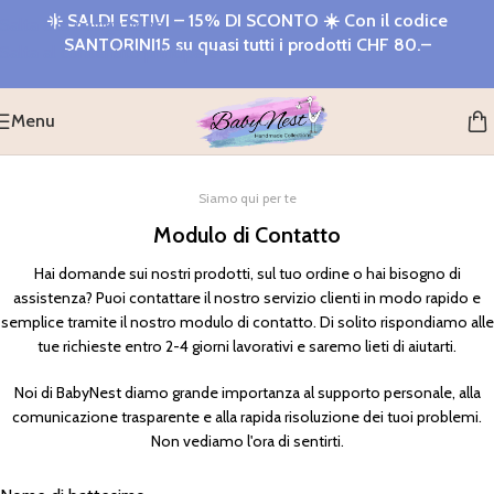
☀️
SALDI ESTIVI – 15% DI SCONTO
☀️ Con il codice
Salta alla navigazione
SANTORINI15
su quasi tutti i prodotti
CHF 80.–
Salta al contenuto principale
Menu
Siamo qui per te
Modulo di Contatto
Hai domande sui nostri prodotti, sul tuo ordine o hai bisogno di
assistenza? Puoi contattare il nostro servizio clienti in modo rapido e
semplice tramite il nostro modulo di contatto. Di solito rispondiamo alle
tue richieste entro 2-4 giorni lavorativi e saremo lieti di aiutarti.
Noi di BabyNest diamo grande importanza al supporto personale, alla
comunicazione trasparente e alla rapida risoluzione dei tuoi problemi.
Non vediamo l'ora di sentirti.