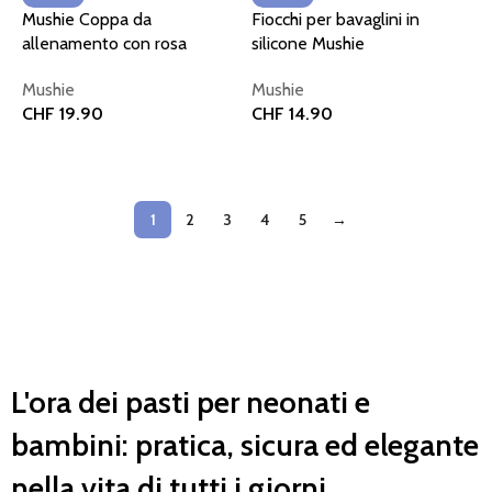
Mushie Coppa da
Fiocchi per bavaglini in
allenamento con rosa
silicone Mushie
paglierino
Mushie
Mushie
CHF
14.90
CHF
19.90
Aggiungi al carrello
Aggiungi al carrello
1
2
3
4
5
→
L'ora dei pasti per neonati e
bambini: pratica, sicura ed elegante
nella vita di tutti i giorni.