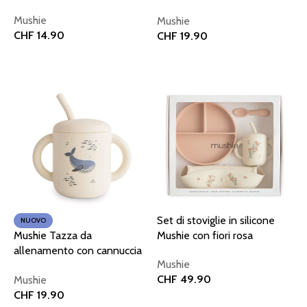
paglia
Mushie
Mushie
CHF
14.90
CHF
19.90
Aggiungi al carrello
Aggiungi al carrello
Set di stoviglie in silicone
NUOVO
Mushie Tazza da
Mushie con fiori rosa
allenamento con cannuccia
Mushie
Balene
CHF
49.90
Mushie
CHF
19.90
Aggiungi al carrello