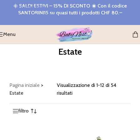
☀️
SALDI ESTIVI – 15% DI SCONTO
☀️ Con il codice
Salta alla navigazione
SANTORINI15
su quasi tutti i prodotti
CHF 80.–
Salta al contenuto principale
Menu
Estate
Pagina iniziale
>
Visualizzazione di 1-12 di 54
Estate
risultati
filtro