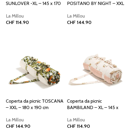
SUNLOVER -XL – 145 x 170
POSITANO BY NIGHT – XXL
cm
– 180 x 190 cm
La Millou
La Millou
CHF
114.90
CHF
144.90
Aggiungi al carrello
Aggiungi al carrello
Coperta da picnic TOSCANA
Coperta da picnic
– XXL – 180 x 190 cm
BAMBILAND – XL – 145 x
170 cm
La Millou
La Millou
CHF
144.90
CHF
114.90