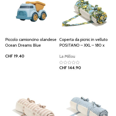
Piccolo camioncino olandese
Coperta da picnic in velluto
Ocean Dreams Blue
POSITANO – XXL – 180 x
190 cm
CHF
19.40
La Millou
Aggiungi al carrello
CHF
144.90
Aggiungi al carrello