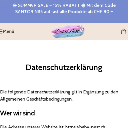
☀️
SUMMER SALE – 15% RABATT
☀️ Mit dem Code
Zur Navigation springen
SANTORINI15
auf fast alle Produkte ab
CHF 80.–
Zum Hauptinhalt springen
Menü
Datenschutzerklärung
Die folgende Datenschutzerklärung gilt in Ergänzung zu den
Allgemeinen Geschäftsbedingungen.
Wer wir sind
Die Adresse unserer Website ist: https://baby-nest.ch.