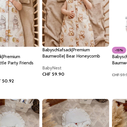
Babyschlafsack|Premium
-15%
Baumwolle| Bear Honeycomb
ck|Premium
Babysch
ttle Party Friends
Baumwol
BabyNest
Bunny
CHF
59.90
CHF
59.
F
50.92
In den Warenkorb
In den
orb