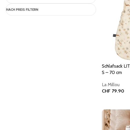
NACH PREIS FILTERN
Schlafsack L
S – 70 cm
La Millou
CHF
79.90
In den Warenk