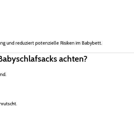
g und reduziert potenzielle Risiken im Babybett.
Babyschlafsacks achten?
end.
nrutscht.