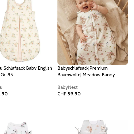
ou Schlafsack Baby English
Babyschlafsack|Premium
Gr. 85
Baumwolle| Meadow Bunny
ou
BabyNest
.90
CHF
59.90
 Warenkorb
In den Warenkorb