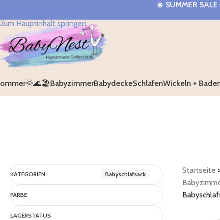
☀️
SUMMER SALE 
Zur Navigation springen
Zum Hauptinhalt springen
ommer🌞🌊🏖️
Babyzimmer
Babydecke
Schlafen
Wickeln + Bade
Startseite
KATEGORIEN
Babyschlafsack
Babyzimm
Babyschlaf
FARBE
LAGERSTATUS