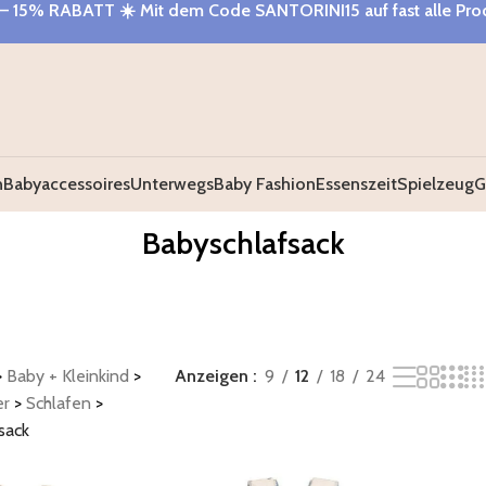
– 15% RABATT
☀️ Mit dem Code
SANTORINI15
auf fast alle Pr
n
Babyaccessoires
Unterwegs
Baby Fashion
Essenszeit
Spielzeug
G
Babyschlafsack
>
Baby + Kleinkind
>
Anzeigen
9
12
18
24
er
>
Schlafen
>
sack