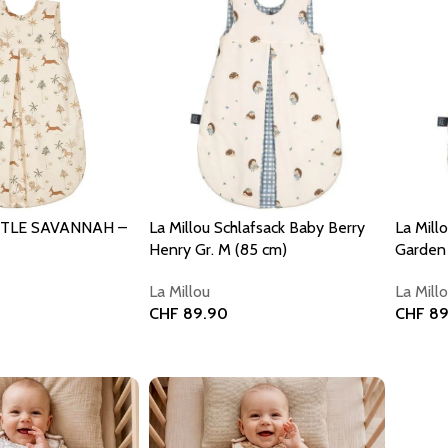
ITTLE SAVANNAH –
La Millou Schlafsack Baby Berry
La Mill
Henry Gr. M (85 cm)
Garden 
La Millou
La Mill
CHF
89.90
CHF
89
orb
In den Warenkorb
In den