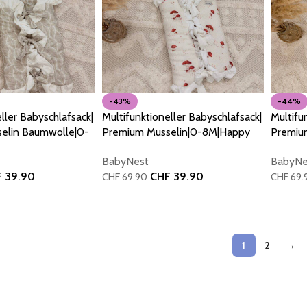
-43%
-44%
ller Babyschlafsack|
Multifunktioneller Babyschlafsack|
Multifu
elin Baumwolle|0-
Premium Musselin|0-8M|Happy
Premiu
ves
Mushrooms
8M|Conf
BabyNest
BabyNe
F
39.90
CHF
39.90
CHF
69.90
CHF
69.
orb
In den Warenkorb
In den
1
2
→