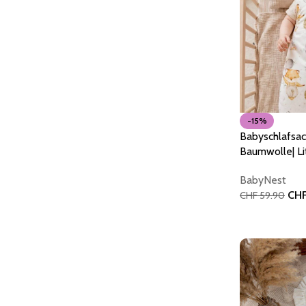
-15%
Babyschlafsa
Baumwolle| Li
BabyNest
CH
CHF
59.90
In den Warenk