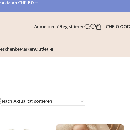
odukte ab
CHF 80.–
Anmelden / Registrieren
CHF
0.00
D
eschenke
Marken
Outlet 🔥