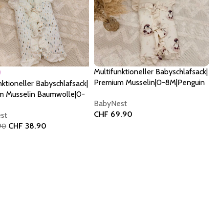
Multifunktioneller Babyschlafsack|
Premium Musselin|0-8M|Penguin
nktioneller Babyschlafsack|
Fly to the Moon
m Musselin Baumwolle|0-
BabyNest
etti
CHF
69.90
st
CHF
38.90
90
In den Warenkorb
 Warenkorb