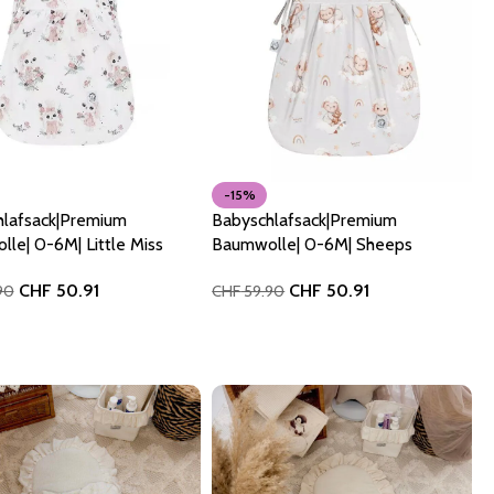
-15%
lafsack|Premium
Babyschlafsack|Premium
le| 0-6M| Little Miss
Baumwolle| 0-6M| Sheeps
CHF
50.91
CHF
50.91
CHF
59.90
90
In den Warenkorb
 Warenkorb