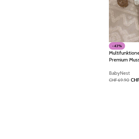
-43%
Multifunktione
Premium Muss
8M|Boho Lea
BabyNest
CH
CHF
69.90
In den Warenk