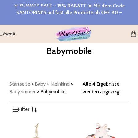
☀️
SUMMER SALE – 15% RABATT
☀️ Mit dem Code
Zur Navigation springen
SANTORINI15
auf fast alle Produkte ab
CHF 80.–
Zum Hauptinhalt springen
Menü
Babymobile
Startseite
>
Baby + Kleinkind
>
Alle 4 Ergebnisse
Babyzimmer
>
Babymobile
werden angezeigt
Filter