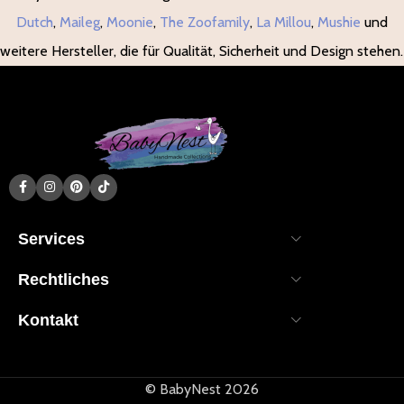
Dutch
,
Maileg
,
Moonie
,
The Zoofamily
,
La Millou
,
Mushie
und
weitere Hersteller, die für Qualität, Sicherheit und Design stehen.
Services
Rechtliches
Kontakt
© BabyNest 2026