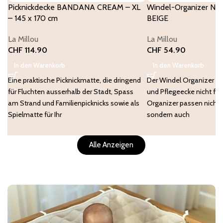
Picknickdecke BANDANA CREAM – XL
Windel-Organizer Ny
– 145 x 170 cm
BEIGE
La Millou
La Millou
CHF
114.90
CHF
54.90
In den Warenkorb
In den Warenkorb
Eine praktische Picknickmatte, die dringend
Der Windel Organizer dar
für Fluchten ausserhalb der Stadt, Spass
und Pflegeecke nicht feh
am Strand und Familienpicknicks sowie als
Organizer passen nicht 
Spielmatte für Ihr
sondern auch
Alle Anzeigen