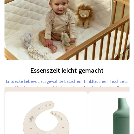
Essenszeit leicht gemacht
Babyspielzeug & liebevolle
Geschenke!
Entdecke liebevoll ausgewählte Lätzchen, Trinkflaschen, Tischsets
und Kindergeschirr – praktisch, schön und perfekt für jeden Tag.