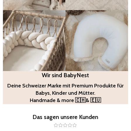
Wir sind BabyNest
BabyNest Collection
Deine Schweizer Marke mit Premium Produkte für
Babys, Kinder und Mütter.
Handmade & more 🇨🇭& 🇪🇺
Entdecken Sie bei BabyNest liebevoll ausgewählte
Babyprodukte für Neugeborene und Kleinkinder.
Praktisch, bequem und ideal für den Alltag
Das sagen unsere Kunden
moderner Eltern