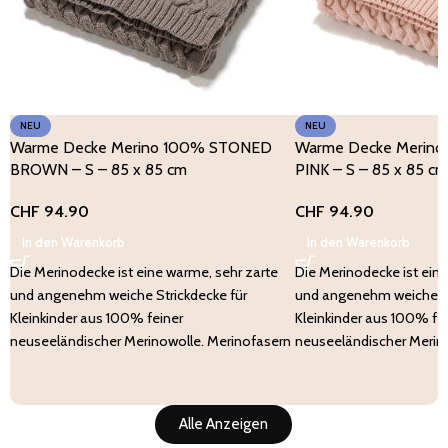
NEU
NEU
Warme Decke Merino 100% STONED
Warme Decke Merin
BROWN – S – 85 x 85 cm
PINK – S – 85 x 85 c
CHF
94.90
CHF
94.90
In den Warenkorb
In den Warenkorb
Die Merinodecke ist eine warme, sehr zarte
Die Merinodecke ist ein
und angenehm weiche Strickdecke für
und angenehm weiche St
Kleinkinder aus 100% feiner
Kleinkinder aus 100% fe
neuseeländischer Merinowolle. Merinofasern
neuseeländischer Merin
haben
haben
Alle Anzeigen