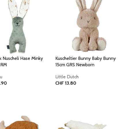
k Nuscheli Hase Minky
Kuscheltier Bunny Baby Bunny
ARM
15cm GRS Newborn
ou
Little Dutch
.90
CHF
13.80
 Warenkorb
In den Warenkorb