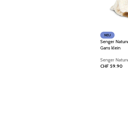
NEU
Senger Naturw
Gans klein
Senger Natur
CHF
59.90
In den Warenk