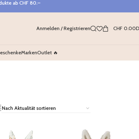
odukte ab
CHF 80.–
Anmelden / Registrieren
CHF
0.00
D
eschenke
Marken
Outlet 🔥