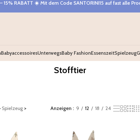
– 15% RABATT
☀️ Mit dem Code
SANTORINI15
auf fast alle Pr
n
Babyaccessoires
Unterwegs
Baby Fashion
Essenszeit
Spielzeug
G
Stofftier
>
Spielzeug
>
Anzeigen
9
12
18
24