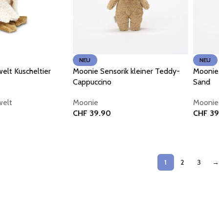
NEU
NEU
elt Kuscheltier
Moonie Sensorik kleiner Teddy-
Moonie 
Cappuccino
Sand
welt
Moonie
Moonie
CHF
39.90
CHF
39
orb
In den Warenkorb
In den
1
2
3
→