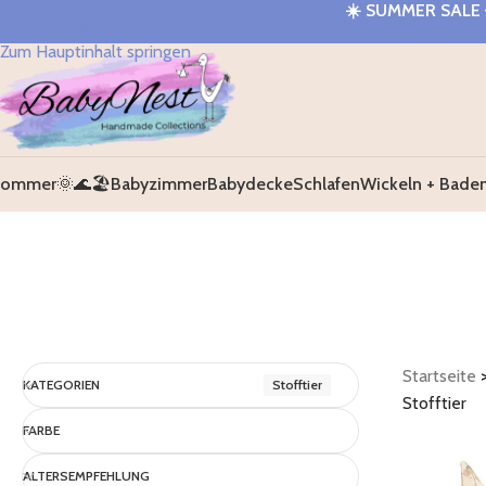
☀️
SUMMER SALE 
Zur Navigation springen
Zum Hauptinhalt springen
ommer🌞🌊🏖️
Babyzimmer
Babydecke
Schlafen
Wickeln + Bade
Startseite
KATEGORIEN
Stofftier
Stofftier
FARBE
ALTERSEMPFEHLUNG