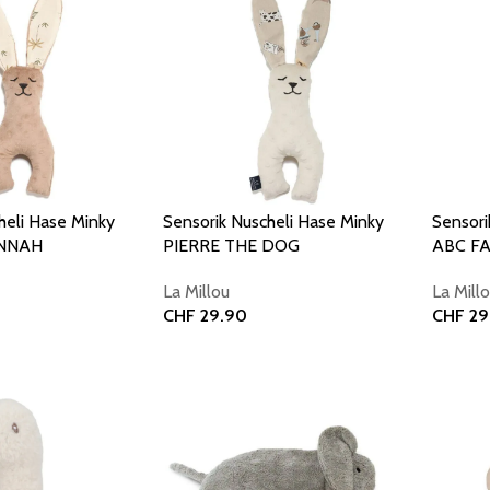
heli Hase Minky
Sensorik Nuscheli Hase Minky
Sensori
ANNAH
PIERRE THE DOG
ABC F
La Millou
La Mill
CHF
29.90
CHF
29
orb
In den Warenkorb
In den