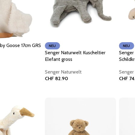
Baby Goose 17cm GRS
NEU
NEU
Senger Naturwelt Kuscheltier
Senger 
Elefant gross
Schildk
Senger Naturwelt
Senger 
CHF
82.90
CHF
74
orb
In den Warenkorb
In den