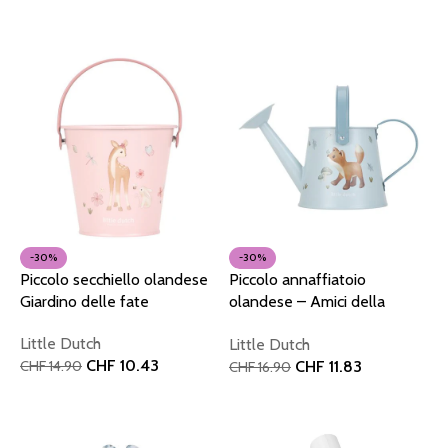
Aggiungi al carrello
Aggiungi al carrello
-30%
-30%
Piccolo secchiello olandese
Piccolo annaffiatoio
Giardino delle fate
olandese – Amici della
foresta
Little Dutch
Little Dutch
CHF
10.43
CHF
11.83
CHF
14.90
CHF
16.90
Aggiungi al carrello
Aggiungi al carrello