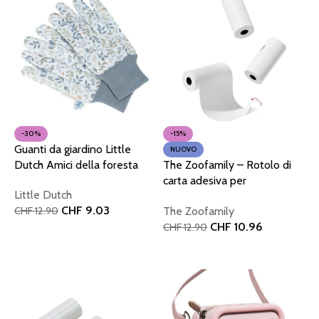
-30%
-15%
Guanti da giardino Little
NUOVO
Dutch Amici della foresta
The Zoofamily – Rotolo di
carta adesiva per
Little Dutch
fotocamera P2
CHF
9.03
The Zoofamily
CHF
12.90
CHF
10.96
CHF
12.90
Aggiungi al carrello
Aggiungi al carrello