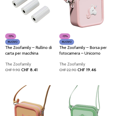
-15%
-15%
NUOVO
NUOVO
The Zoofamily – Rullino di
The Zoofamily – Borsa per
carta per macchina
fotocamera – Unicorno
fotografica P2
The Zoofamily
The Zoofamily
CHF
19.46
CHF
8.41
CHF
22.90
CHF
9.90
Aggiungi al carrello
Aggiungi al carrello