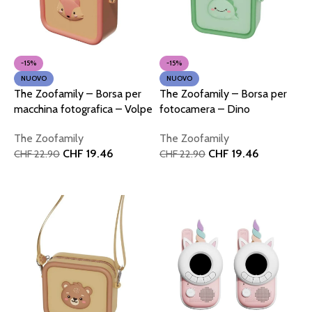
-15%
-15%
NUOVO
NUOVO
The Zoofamily – Borsa per
The Zoofamily – Borsa per
macchina fotografica – Volpe
fotocamera – Dino
The Zoofamily
The Zoofamily
CHF
19.46
CHF
19.46
CHF
22.90
CHF
22.90
Aggiungi al carrello
Aggiungi al carrello