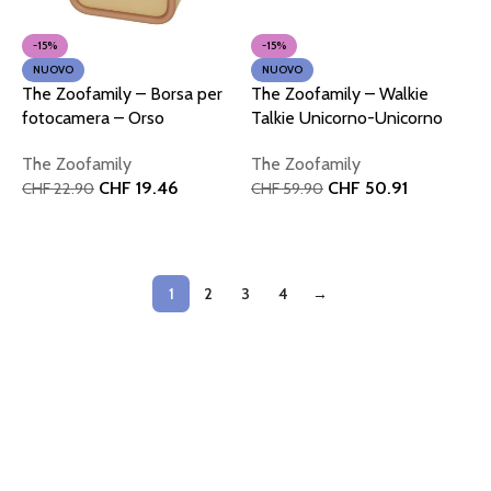
-15%
-15%
NUOVO
NUOVO
The Zoofamily – Borsa per
The Zoofamily – Walkie
fotocamera – Orso
Talkie Unicorno-Unicorno
The Zoofamily
The Zoofamily
CHF
19.46
CHF
50.91
CHF
22.90
CHF
59.90
Aggiungi al carrello
Aggiungi al carrello
1
2
3
4
→