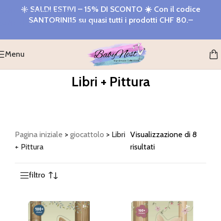
☀️
SALDI ESTIVI – 15% DI SCONTO
☀️ Con il codice
Salta alla navigazione
SANTORINI15
su quasi tutti i prodotti
CHF 80.–
Salta al contenuto principale
Menu
Libri + Pittura
Pagina iniziale
>
giocattolo
>
Libri
Visualizzazione di 8
+ Pittura
risultati
filtro