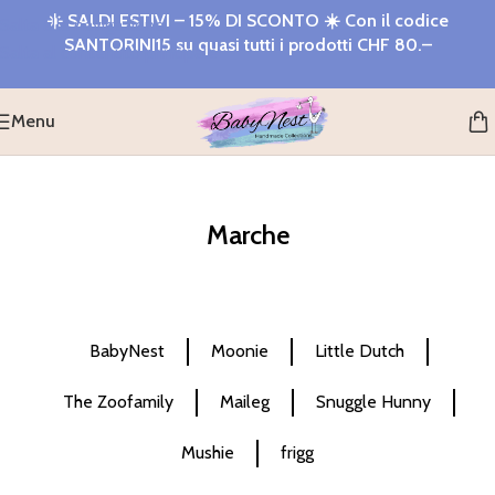
☀️
SALDI ESTIVI – 15% DI SCONTO
☀️ Con il codice
Salta alla navigazione
SANTORINI15
su quasi tutti i prodotti
CHF 80.–
Salta al contenuto principale
Menu
Marche
BabyNest
Moonie
Little Dutch
The Zoofamily
Maileg
Snuggle Hunny
Mushie
frigg