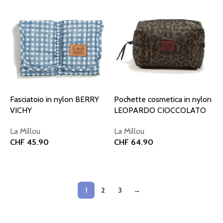
Fasciatoio in nylon BERRY
Pochette cosmetica in nylon
VICHY
LEOPARDO CIOCCOLATO
La Millou
La Millou
CHF
45.90
CHF
64.90
Aggiungi al carrello
Aggiungi al carrello
1
2
3
→