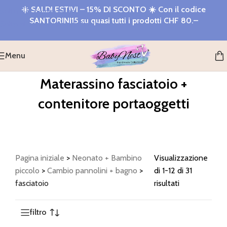
☀️
SALDI ESTIVI – 15% DI SCONTO
☀️ Con il codice
Salta alla navigazione
SANTORINI15
su quasi tutti i prodotti
CHF 80.–
Salta al contenuto principale
Menu
Materassino fasciatoio +
contenitore portaoggetti
Pagina iniziale
>
Neonato + Bambino
Visualizzazione
piccolo
>
Cambio pannolini + bagno
>
di 1-12 di 31
fasciatoio
risultati
filtro