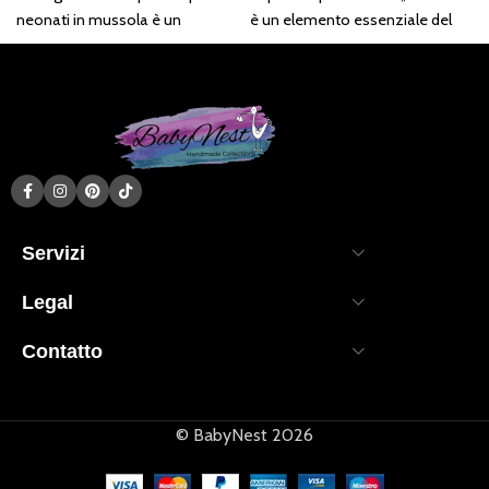
neonati in mussola è un
è un elemento essenziale del
elemento essenziale del
corredino di ogni neonato.
corredino di ogni neonato.
Avvolge il bambino in un
Avvolge il bambino in un
abbraccio.
abbraccio.
Servizi
Legal
Contatto
© BabyNest 2026