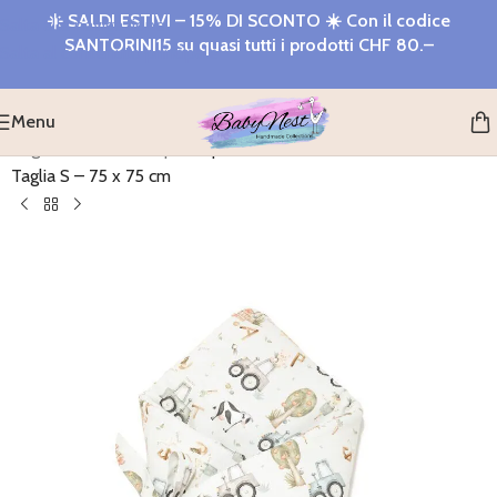
☀️
SALDI ESTIVI – 15% DI SCONTO
☀️ Con il codice
Salta alla navigazione
SANTORINI15
su quasi tutti i prodotti
CHF 80.–
Salta al contenuto principale
Menu
Pagina iniziale
>
Shop
>
Copertina fasciatoio ABC FARM –
Taglia S – 75 x 75 cm