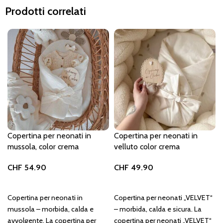
Prodotti correlati
Copertina per neonati in
Copertina per neonati in
mussola, color crema
velluto color crema
CHF
54.90
CHF
49.90
Aggiungi al carrello
Aggiungi al carrello
Copertina per neonati in
Copertina per neonati „VELVET“
mussola – morbida, calda e
– morbida, calda e sicura. La
avvolgente. La copertina per
copertina per neonati „VELVET“