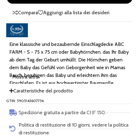
Compara
Aggiungi alla lista dei desideri
Eine klassische und bezaubernde Einschlagdecke ABC
FARM - S - 75 x 75 cm oder Babyhörnchen, das Ihr Baby
ab dem Tag der Geburt umhüllt. Die Hörnchen geben
dem Baby das Gefühl von Geborgenheit wie in Mamas
Bauch, beruhigen das Baby und erleichtern ihm das
Mostra altro
Einschlafen. Es ist aus hochwertigster Baumwolle
gefertigt und mit zwei Füllschichten gefüllt. Die erste
Caratteristiche del prodotto
Schicht ist eine Standard-Hörnchenfüllung, die steif
GTIN: 5905143607756
genug ist, um das Baby von den ersten Momenten an
Spedizione gratuita a partire da CHF 150.-
sicher und fest zu halten. Die zweite Schicht ist viel
dünner und luftiger, damit es für das Baby bequemer ist.
Politica di restituzione di 10 giorni, vedere la politica
In das Hörnchen sind ausserdem Bänder eingenäht, die
di restituzione.
es ermöglichen, die Grösse zu verstellen.