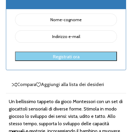
Registrati ora
Compara
Aggiungi alla lista dei desideri
Un bellissimo tappeto da gioco Montessori con un set di
giocattoli sensoriali di diverse forme. Stimola in modo
giocoso lo sviluppo dei sensi: vista, udito e tatto. Allo
stesso tempo, supporta lo sviluppo delle capacità
manuali e motorie, incoraggiando il bambino a muovere