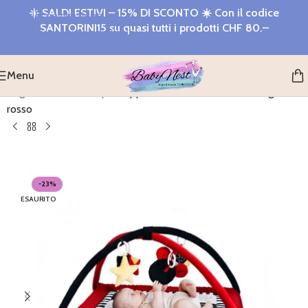
☀️
SALDI ESTIVI – 15% DI SCONTO
☀️ Con il codice
Salta alla navigazione
SANTORINI15
su quasi tutti i prodotti
CHF 80.–
Salta al contenuto principale
Menu
Pagina iniziale
>
Shop
>
Tappetino Montessori con arco gioco
rosso
-23%
ESAURITO