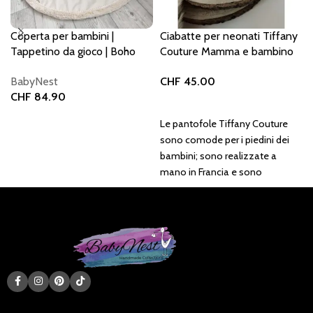
Coperta per bambini |
Ciabatte per neonati Tiffany
Tappetino da gioco | Boho
Couture Mamma e bambino
beige
Safari (12-18 mesi)
BabyNest
CHF
45.00
CHF
84.90
Aggiungi al carrello
Aggiungi al carrello
Le pantofole Tiffany Couture
sono comode per i piedini dei
bambini; sono realizzate a
mano in Francia e sono
realizzate interamente in
materiale molto morbido e
caldo.