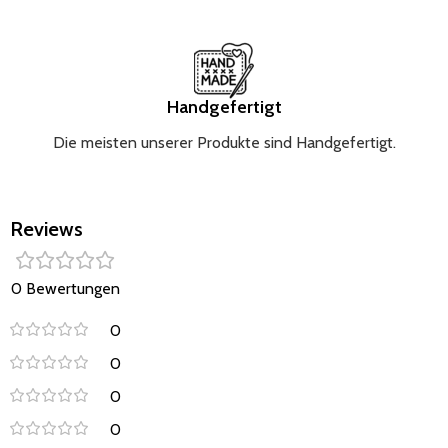
atmungsaktives Material
löst keine Allergien und Reizungen aus
haltbarer als gewöhnliche Baumwolle.
Handgefertigt
Die meisten unserer Produkte sind Handgefertigt.
Reviews
0 Bewertungen
0
0
0
0