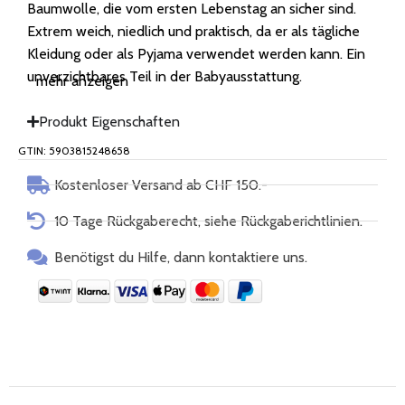
Baumwolle, die vom ersten Lebenstag an sicher sind.
Extrem weich, niedlich und praktisch, da er als tägliche
Kleidung oder als Pyjama verwendet werden kann. Ein
unverzichtbares Teil in der Babyausstattung.
mehr anzeigen
Die Kollektion umfasst auch eine Mütze - zusammen
Produkt Eigenschaften
bilden sie ein einzigartiges Set, das sich perfekt für eine
GTIN: 5903815248658
Babyausstattung oder eine Baby Shower eignet.
Kostenloser Versand ab CHF 150.-
10 Tage Rückgaberecht, siehe Rückgaberichtlinien.
PRODUKTDETAILS
Benötigst du Hilfe, dann kontaktiere uns.
100% zertifizierte Bio-Baumwolle
mit Respekt für die Umwelt hergestellt, ohne die
Verwendung von: GVOs, Pestizide,
sicher für die Haut und enthält keine Chemikalien
zart und angenehm und mit jeder Wäsche wird es noch
weicher.