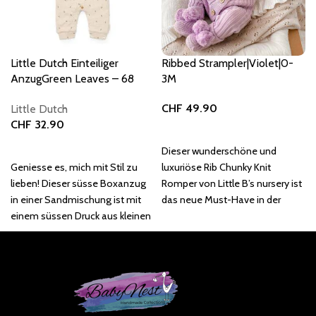
Little Dutch Einteiliger
Ribbed Strampler|Violet|0-
AnzugGreen Leaves – 68
3M
(NOOS)
CHF
49.90
Little Dutch
CHF
32.90
In den Warenkorb
In den Warenkorb
Dieser wunderschöne und
Geniesse es, mich mit Stil zu
luxuriöse Rib Chunky Knit
lieben! Dieser süsse Boxanzug
Romper von Little B’s nursery ist
in einer Sandmischung ist mit
das neue Must-Have in der
einem süssen Druck aus kleinen
modernen Babygarderobe.