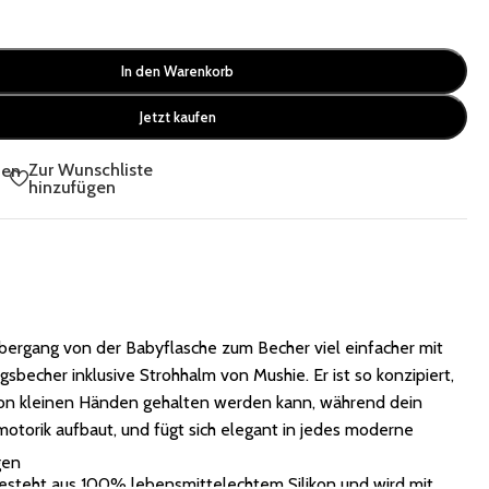
In den Warenkorb
Jetzt kaufen
Zur Wunschliste
hen
hinzufügen
ergang von der Babyflasche zum Becher viel einfacher mit
gsbecher inklusive Strohhalm von Mushie. Er ist so konzipiert,
von kleinen Händen gehalten werden kann, während dein
motorik aufbaut, und fügt sich elegant in jedes moderne
gen
esteht aus 100% lebensmittelechtem Silikon und wird mit