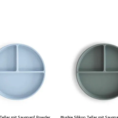
 Teller mit Saugnapf Powder
Mushie Silikon Teller mit Saugn