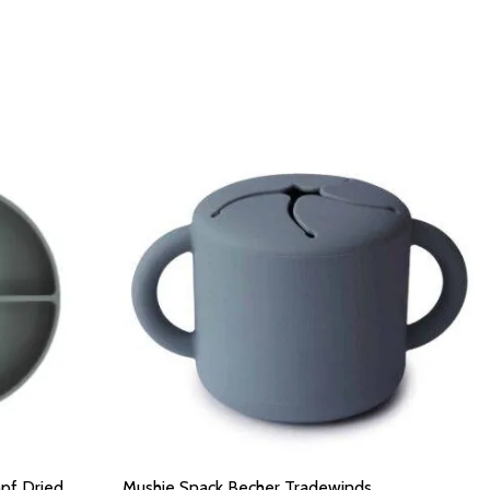
apf Dried
Mushie Snack Becher Tradewinds