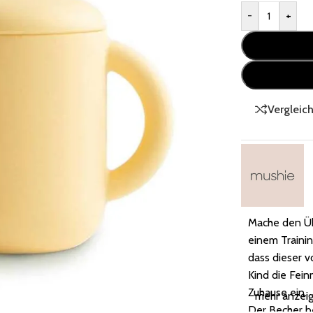
-
+
Vergleic
Mache den Üb
einem Trainin
dass dieser 
Kind die Fein
Zuhause ein.
mehr anzei
Der Becher b