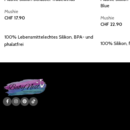
Blue
Mushie
CHF
17.90
Mushie
CHF
22.90
In den Warenkorb
In den Warenk
100% Lebensmittelechtes Silikon, BPA- und
100% Silikon, 
phalatfrei