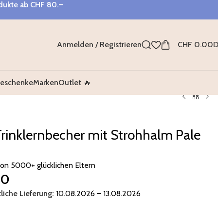
odukte ab
CHF 80.–
Anmelden / Registrieren
CHF
0.00
D
eschenke
Marken
Outlet 🔥
rinklernbecher mit Strohhalm Pale
von 5000+ glücklichen Eltern
90
liche Lieferung:
10.08.2026 – 13.08.2026