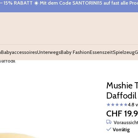
– 15% RABATT
☀️ Mit dem Code
SANTORINI15
auf fast alle Pr
n
Babyaccessoires
Unterwegs
Baby Fashion
Essenszeit
Spielzeug
G
Daffodil
Mushie T
Daffodil
★★★★★
4.8 
CHF
19.
Voraussicht
Vorrätig