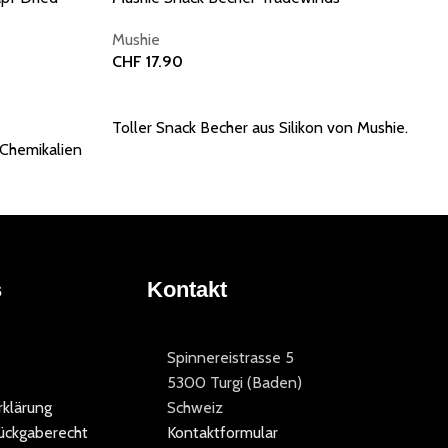
Mushie
CHF
17.90
In den Warenkorb
Toller Snack Becher aus Silikon von Mushie.
 Chemikalien
s
Kontakt
Spinnereistrasse 5
5300 Turgi (Baden)
klärung
Schweiz
ückgaberecht
Kontaktformular