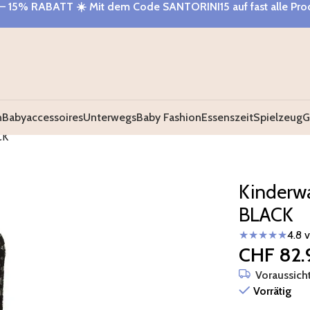
– 15% RABATT
☀️ Mit dem Code
SANTORINI15
auf fast alle Pr
n
Babyaccessoires
Unterwegs
Baby Fashion
Essenszeit
Spielzeug
G
CK
Kinderw
BLACK
★★★★★
4.8 
CHF
82.
Voraussicht
Vorrätig