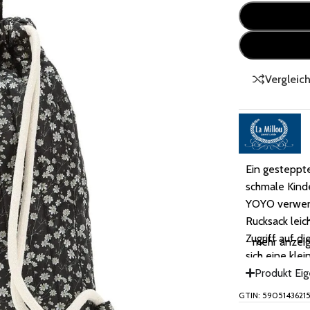
Vergleic
Ein gesteppte
schmale Kind
YOYO verwend
Rucksack lei
Zugriff auf d
mehr anzei
sich eine kle
Wertgegenstä
Produkt Ei
Rucksack kan
GTIN: 5905143621
angenähten Gr