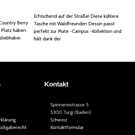
In den Warenkorb
Erfrischend auf der Straße! Diese kühlere
Country Berry
Tasche mit Waldfreunden Dessin passt
m Platz haben.
perfekt zur Mate -Campus -Kollektion und
sliebhaber.
hält dank der
s
Kontakt
Spinnereistrasse 5
5300 Turgi (Baden)
klärung
Schweiz
ückgaberecht
Kontaktformular