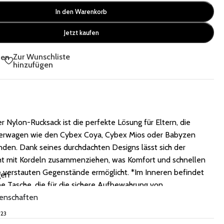
In den Warenkorb
Jetzt kaufen
Zur Wunschliste
hen
hinzufügen
r Nylon-Rucksack ist die perfekte Lösung für Eltern, die
erwagen wie den Cybex Coya, Cybex Mios oder Babyzen
en. Dank seines durchdachten Designs lässt sich der
cht mit Kordeln zusammenziehen, was Komfort und schnellen
ie verstauten Gegenstände ermöglicht. *Im Inneren befindet
gen
ine Tasche, die für die sichere Aufbewahrung von
nden wie Schlüsseln oder einem Telefon sorgt. *Der
genschaften
n mit Haken am Kinderwagen befestigt werden. *Die
523
iffe ermöglichen es Ihn auch als Tasche zu tragen. Er lässt