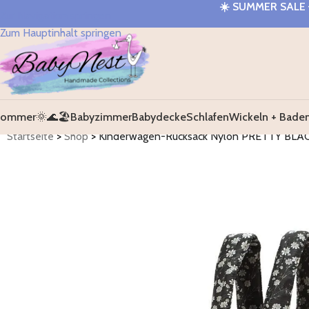
☀️
SUMMER SALE 
Zur Navigation springen
Zum Hauptinhalt springen
ommer🌞🌊🏖️
Babyzimmer
Babydecke
Schlafen
Wickeln + Bade
Startseite
>
Shop
>
Kinderwagen-Rucksack Nylon PRETTY BLA