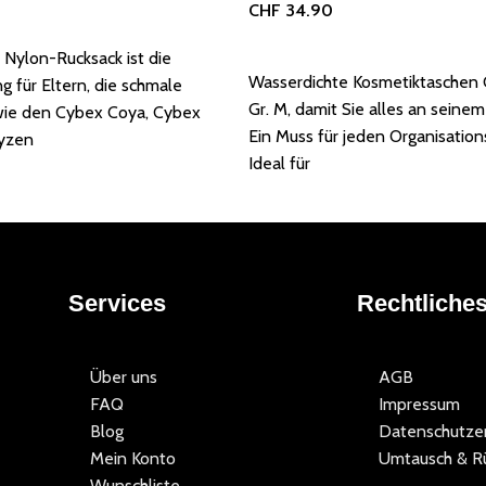
CHF
34.90
orb
In den Warenkorb
 Nylon-Rucksack ist die
Wasserdichte Kosmetiktaschen 
g für Eltern, die schmale
Gr. M, damit Sie alles an seine
ie den Cybex Coya, Cybex
Ein Muss für jeden Organisation
yzen
Ideal für
Services
Rechtliche
Über uns
AGB
FAQ
Impressum
Blog
Datenschutzer
Mein Konto
Umtausch & R
Wunschliste