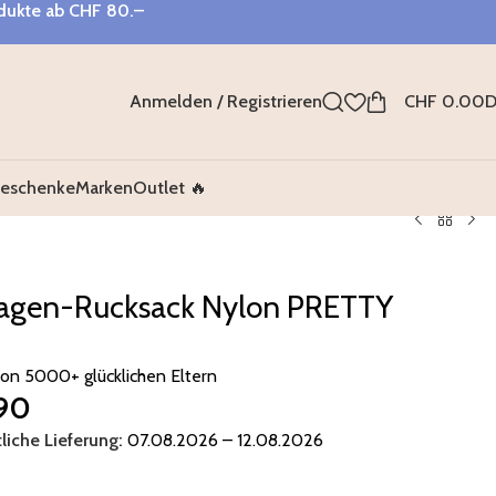
odukte ab
CHF 80.–
Anmelden / Registrieren
CHF
0.00
D
eschenke
Marken
Outlet 🔥
agen-Rucksack Nylon PRETTY
von 5000+ glücklichen Eltern
90
liche Lieferung:
07.08.2026 – 12.08.2026