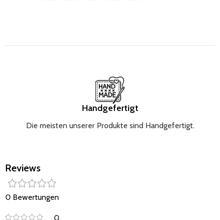
widerstandsfähig gegen den täglichen Gebrauch. Sein
elegantes Design passt perfekt zu jedem Kinderwagen
und bietet Komfort und Stil in einem. Eine Lösung, die
selbst den anspruchsvollsten Eltern gerecht wird.
Handgefertigt
Die meisten unserer Produkte sind Handgefertigt.
Reviews
0 Bewertungen
0