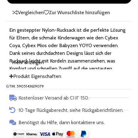
Vergleichen
Zur Wunschliste hinzufügen
Ein gesteppter Nylon-Rucksack ist die perfekte Lösung
für Eltern, die schmale Kinderwagen wie den Cybex
Coya, Cybex Mios oder Babyzen YOYO verwenden.
Dank seines durchdachten Designs lässt sich der
Rucksack leicht mit Kordeln zusammenziehen, was
mehr anzeigen
Komfort und schnellen Zugriff auf die verstauten
Gegenstände ermöglicht. *Im Inneren befindet sich eine
Produkt Eigenschaften
kleine Tasche, die für die sichere Aufbewahrung von
GTIN: 5905143629079
Wertgegenständen wie Schlüsseln oder einem Telefon
Kostenloser Versand ab CHF 150.-
sorgt. *Der Rucksack kann mit Haken am Kinderwagen
befestigt werden. *Die angenähten Griffe ermöglichen
10 Tage Rückgaberecht, siehe Rückgaberichtlinien.
es Ihn auch als Tasche zu tragen. Er lässt sich leicht auf
dem Rücken tragen, was ihn äusserst vielseitig und
Benötigst du Hilfe, dann kontaktiere uns.
praktisch macht. *Hergestellt aus hochwertigem Nylon,
ist der Rucksack wasserdicht, langlebig und