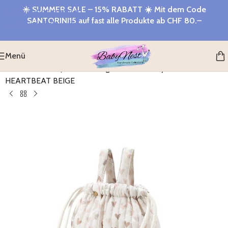
☀️
SUMMER SALE – 15% RABATT
☀️ Mit dem Code
Zur Navigation springen
SANTORINI15
auf fast alle Produkte ab
CHF 80.–
Zum Hauptinhalt springen
Menü
Startseite
>
Shop
>
Kinderwagen-Rucksack Nylon
HEARTBEAT BEIGE