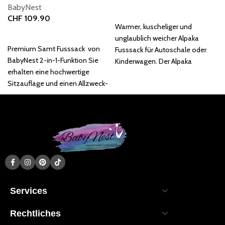
BabyNest
In den Warenkorb
CHF
109.90
Warmer, kuscheliger und
In den Warenkorb
unglaublich weicher Alpaka
Premium Samt Fusssack von
Fusssack für Autoschale oder
BabyNest 2-in-1-Funktion Sie
Kinderwagen. Der Alpaka
erhalten eine hochwertige
Fusssack ist perfekt ab den
Sitzauflage und einen Allzweck-
ersten Lebenstage
Fusssack in einem. Schützen
Sie Ihr Baby
Services
Rechtliches