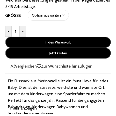
Wird erst bei Bestellung hergestellt. In der Regel dauert es
5-15 Arbeitstage.
GRÖSSE
-
+
In den Warenkorb
Jetzt kaufen
Vergleichen
Zur Wunschliste hinzufügen
Ein Fusssack aus Merinowolle ist ein Must Have für jedes
Baby. Dies ist der süsseste, weichste und wärmste Ort,
um mit dem Kinderwagen eine Spazierfahrt zu machen.
Perfekt für das ganze Jahr. Passend für die gängigsten
Babyschalen, Kinderwagen Babywannen und
mehr anzeigen
Sportkinderwagen-Buggy.