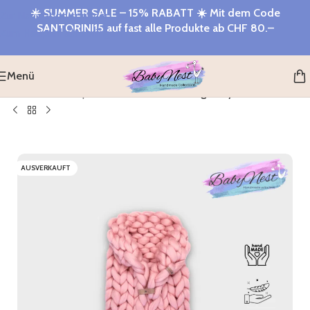
☀️
SUMMER SALE – 15% RABATT
☀️ Mit dem Code
Zur Navigation springen
SANTORINI15
auf fast alle Produkte ab
CHF 80.–
Zum Hauptinhalt springen
Menü
Startseite
>
Shop
>
Fusssack Frontöffnung Baby Pink
AUSVERKAUFT