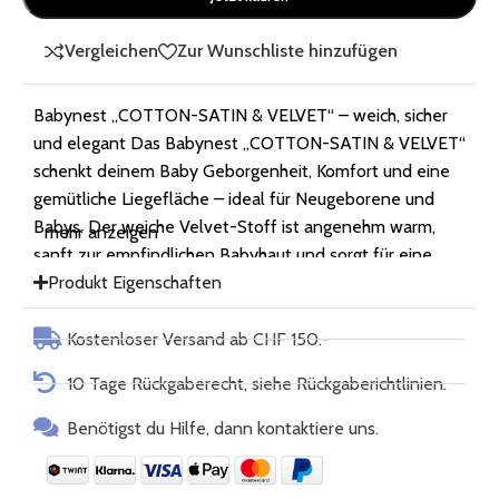
Vergleichen
Zur Wunschliste hinzufügen
Babynest „COTTON-SATIN & VELVET“ – weich, sicher
und elegant Das Babynest „COTTON-SATIN & VELVET“
schenkt deinem Baby Geborgenheit, Komfort und eine
gemütliche Liegefläche – ideal für Neugeborene und
Babys. Der weiche Velvet-Stoff ist angenehm warm,
mehr anzeigen
sanft zur empfindlichen Babyhaut und sorgt für eine
edle Optik im Babyzimmer. Das Nestchen schafft eine
Produkt Eigenschaften
begrenzte, kuschelige Umgebung, die an die
Geborgenheit im Mutterleib erinnert. Die dekorative
Kostenloser Versand ab CHF 150.-
Rüsche macht es zusätzlich zu einem liebevollen
10 Tage Rückgaberecht, siehe Rückgaberichtlinien.
Blickfang. Vorteile: Weicher, warmer und eleganter Stoff
(50% Cotton, 50% Polyester Velvet) In Polen gefertigt
Benötigst du Hilfe, dann kontaktiere uns.
Zertifizierte, sichere Materialien Formstabile Ränder
Grössenverstellung durch Kordel Stoff mit OEKO-TEX®