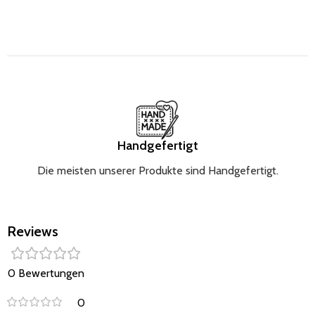
STANDARD 100 Zertifikat Produktdetails:
Aussenmasse: ca. 90 × 55 cm Liegefläche: ca. 67 × 35 cm
Masstoleranz: ±5 cm Pflege: Maschinenwaschbar bei 30
°C, sanft schleudern. Nicht im Trockner trocknen. Das
auf den Bildern sichtbare Kissen ist nicht im
Lieferumfang enthalten und separat im Shop erhältlich.
Farben können je nach Monitoreinstellung leicht
abweichen. Sicherheitshinweise: Lasse dein Baby
niemals unbeaufsichtigt. Das Babynest schützt nicht vor
Handgefertigt
Stürzen aus der Höhe. Es darf nur ohne Baby getragen
Die meisten unserer Produkte sind Handgefertigt.
werden und ist keine Babytrage und kein Spielzeug. Nur
unter Aufsicht einer erwachsenen Person verwenden.
Kordeln immer am Ende fest zubinden. Verwende das
Reviews
Produkt nicht, wenn Teile beschädigt, gerissen oder
verloren gegangen sind.
0 Bewertungen
0