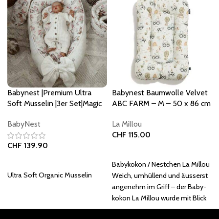
Babynest |Premium Ultra
Babynest Baumwolle Velvet
Soft Musselin |3er Set|Magic
ABC FARM – M – 50 x 86 cm
Forest
La Millou
BabyNest
CHF
115.00
CHF
139.90
In den Warenkorb
In den Warenkorb
Babykokon / Nestchen La Millou
Ultra Soft Organic Musselin
Weich, umhüllend und äusserst
angenehm im Griff – der Baby­
kokon La Millou wurde mit Blick