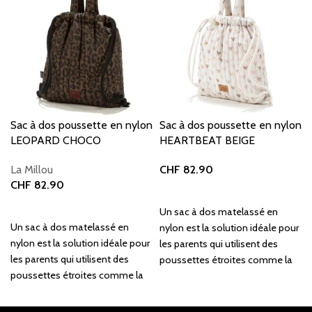
Sac à dos poussette en nylon
Sac à dos poussette en nylon
LEOPARD CHOCO
HEARTBEAT BEIGE
La Millou
CHF
82.90
CHF
82.90
Ajouter au panier
Ajouter au panier
Un sac à dos matelassé en
Un sac à dos matelassé en
nylon est la solution idéale pour
nylon est la solution idéale pour
les parents qui utilisent des
les parents qui utilisent des
poussettes étroites comme la
poussettes étroites comme la
Cybex Coya, la Cybex Mios ou la
Cybex Coya, la Cybex Mios ou la
Babyzen.
Babyzen.