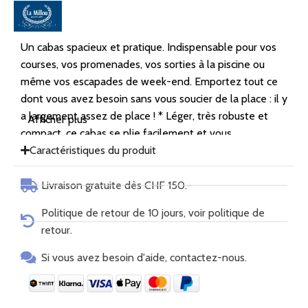
Un cabas spacieux et pratique. Indispensable pour vos
courses, vos promenades, vos sorties à la piscine ou
même vos escapades de week-end. Emportez tout ce
dont vous avez besoin sans vous soucier de la place : il y
a largement assez de place ! * Léger, très robuste et
Afficher plus
compact, ce cabas se plie facilement et vous
accompagnera partout. * Il est doté d'une poche
Caractéristiques du produit
intérieure pratique avec fermeture à pression et d'un
cordon de serrage en haut. * Grâce à ses roulettes
Livraison gratuite dès CHF 150.-
métalliques intégrées sur les côtés, vous pouvez
Politique de retour de 10 jours, voir politique de
l'attacher à une poussette. Les crochets de fixation
retour.
inclus sont disponibles dans votre panier au prix spécial
de 11,90 €. * Confectionné à la main en polyester à
Si vous avez besoin d'aide, contactez-nous.
séchage rapide et déperlant, ce cabas est idéal pour
toutes vos activités.