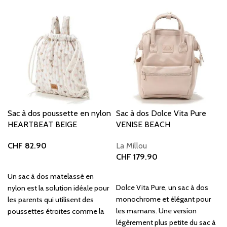
Sac à dos poussette en nylon
Sac à dos Dolce Vita Pure
HEARTBEAT BEIGE
VENISE BEACH
CHF
82.90
La Millou
CHF
179.90
Ajouter au panier
Ajouter au panier
Un sac à dos matelassé en
Dolce Vita Pure, un sac à dos
nylon est la solution idéale pour
monochrome et élégant pour
les parents qui utilisent des
les mamans. Une version
poussettes étroites comme la
légèrement plus petite du sac à
Cybex Coya, la Cybex Mios ou la