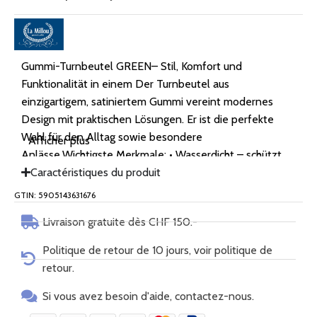
Gummi-Turnbeutel GREEN– Stil, Komfort und
Funktionalität in einem Der Turnbeutel aus
einzigartigem, satiniertem Gummi vereint modernes
Design mit praktischen Lösungen. Er ist die perfekte
Wahl für den Alltag sowie besondere
Afficher plus
Anlässe.Wichtigste Merkmale: • Wasserdicht – schützt
den Inhalt vor Feuchtigkeit und Schmutz und ist für jede
Caractéristiques du produit
Wetterlage geeignet. • Monochromes Design –
GTIN: 5905143631676
eleganter, minimalistischer Look, der zu jedem Outfit
Livraison gratuite dès CHF 150.-
passt. • Drei Tragevarianten – kann als Rucksack
getragen, in der Hand gehalten oder am Kinderwagen
Politique de retour de 10 jours, voir politique de
befestigt werden. Der Rucksack kann mit
retour.
Befestigungshaken am Kinderwagen befestigt werden,
die zusätzlich erhältich sind. • Durchdachte Organisation
Si vous avez besoin d'aide, contactez-nous.
– zwei Reissverschlusstaschen: eine innen und eine