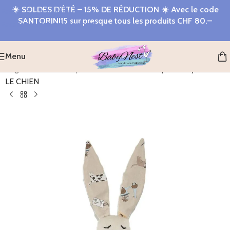
☀️
SOLDES D'ÉTÉ – 15% DE RÉDUCTION
☀️ Avec le code
Passer à la navigation
SANTORINI15
sur presque tous les produits
CHF 80.–
Passer au contenu principal
Menu
Page d'accueil
>
Shop
>
Nuscheli sensoriel Lapin Minky PIERRE
LE CHIEN