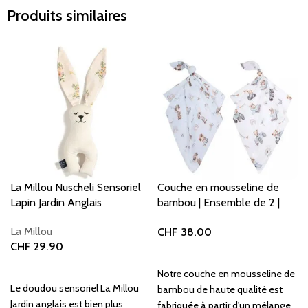
Produits similaires
La Millou Nuscheli Sensoriel
Couche en mousseline de
Lapin Jardin Anglais
bambou | Ensemble de 2 |
Doux, respirant et durable |
La Millou
CHF
38.00
Rayan-Ours
CHF
29.90
Ajouter au panier
Ajouter au panier
Notre couche en mousseline de
Le doudou sensoriel La Millou
bambou de haute qualité est
Jardin anglais est bien plus
fabriquée à partir d'un mélange