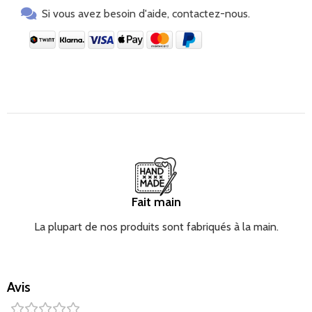
maison. Il devient vite un indispensable, offrant à votre
Si vous avez besoin d'aide, contactez-nous.
bébé sécurité et confort.
Chaque détail a été soigneusement choisi : des
matériaux adaptés aux bébés, une confection délicate
et un design raffiné font de ce lange en mousseline une
pièce unique – non seulement pour un usage quotidien,
mais aussi comme cadeau attentionné pour une
naissance, un baptême ou une baby shower.
En bref :
✔ Favorise le développement sensoriel et la motricité
fine
Fait main
✔ La diversité des textures stimule la curiosité et l'esprit
de découverte
La plupart de nos produits sont fabriqués à la main.
✔ Léger et compact – idéal pour les petites mains de
bébé
✔ Matériaux haut de gamme doux et respectueux de la
Avis
peau
✔ Un merveilleux cadeau pour les nouveau-nés