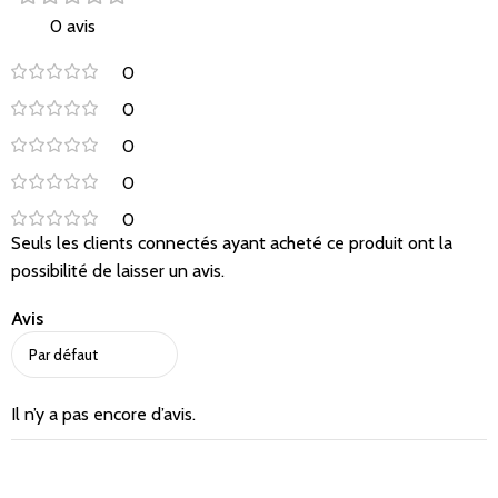
Un compagnon affectueux au quotidien pour votre
0 avis
bébé – recommandé dès le 2e mois.
0
0
0
0
0
Seuls les clients connectés ayant acheté ce produit ont la
possibilité de laisser un avis.
Avis
Il n’y a pas encore d’avis.