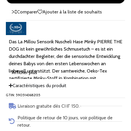
Comparer
Ajouter à la liste de souhaits
Das La Millou Sensorik Nuscheli Hase Minky PIERRE THE
DOG ist kein gewöhnliches Schmusetuch – es ist ein
durchdachter Begleiter, der die sensorische Entwicklung
deines Babys von den ersten Lebenswochen an
liebevoll unterstützt. Der samtweiche, Oeko-Tex
Afficher plus
zertifizierte Minky-Stoff in Kombination mit
hochwertiger Baumwolle schafft ein spannendes
Caractéristiques du produit
Zusammenspiel verschiedener Texturen, das kleine
GTIN: 5905143682135
Hände zum Greifen, Fühlen und Entdecken einlädt.
Livraison gratuite dès CHF 150.-
Grâce à sa conception compacte et légère, le lange en
mousseline tient parfaitement dans la main de bébé et
Politique de retour de 10 jours, voir politique de
l'accompagne partout : dans la poussette, le berceau, le
retour.
siège auto ou tout simplement pour de doux câlins à la