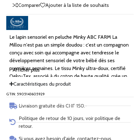
Comparer
Ajouter à la liste de souhaits
Le lapin sensoriel en peluche Minky ABC FARM La
Millou n'est pas un simple doudou : c'est un compagnon
conçu avec soin qui accompagne avec tendresse le
développement sensoriel de votre bébé dès ses
premières semaines. Le tissu Minky ultra-doux, certifié
Afficher plus
Oeko-Tex, associé à du coton de haute qualité, crée un
jeu de textures stimulant qui invite les petites mains à le
Caractéristiques du produit
saisir, le toucher et l'explorer.
GTIN: 5905143605929
Grâce à sa conception compacte et légère, le lange en
Livraison gratuite dès CHF 150.-
mousseline tient parfaitement dans la main de bébé et
l'accompagne partout : dans la poussette, le berceau, le
Politique de retour de 10 jours, voir politique de
siège auto ou tout simplement pour de doux câlins à la
retour.
maison. Il devient vite un indispensable, offrant à votre
bébé sécurité et confort.
Si vous avez besoin d'aide, contactez-nous.