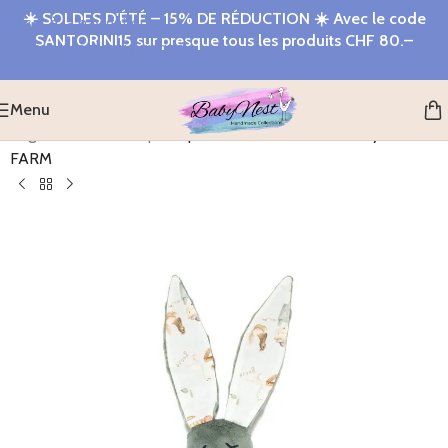
☀️
SOLDES D'ÉTÉ – 15% DE RÉDUCTION
☀️ Avec le code
Passer à la navigation
SANTORINI15
sur presque tous les produits
CHF 80.–
Passer au contenu principal
Menu
Page d'accueil
>
Shop
>
Lapin sensoriel Nuscheli Minky ABC
FARM