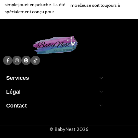
simple jouet en peluche. Il a été
moelleuse soit toujours à
spécialement conçu pour
portée de main, où que vous
favoriser le développement
soyez.
sensoriel des enfants.
Services
Légal
Contact
© BabyNest 2026