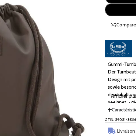
Compare
Gummi-Turnbe
Der Turnbeut
Design mit pr
sowie besond
den Inhalt vo
Afficher plu
geeignet. • M
zu jedem Outf
Caractérist
in der Hand 
GTIN: 5905143631
Rucksack kan
Livraison
die zusätzlic