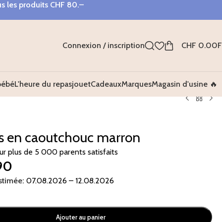
s les produits
CHF 80.–
Connexion / inscription
CHF
0.00
bébé
L'heure du repas
jouet
Cadeaux
Marques
Magasin d'usine 🔥
os en caoutchouc marron
sur plus de 5 000 parents satisfaits
90
stimée:
07.08.2026 – 12.08.2026
Ajouter au panier