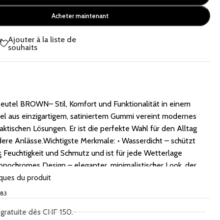
Acheter maintenant
Ajouter à la liste de
r
souhaits
utel BROWN– Stil, Komfort und Funktionalität in einem
el aus einzigartigem, satiniertem Gummi vereint modernes
aktischen Lösungen. Er ist die perfekte Wahl für den Alltag
ere Anlässe.Wichtigste Merkmale: • Wasserdicht – schützt
r Feuchtigkeit und Schmutz und ist für jede Wetterlage
s
onochromes Design – eleganter, minimalistischer Look, der
it passt. • Drei Tragevarianten – kann als Rucksack getragen,
iques du produit
gehalten oder am Kinderwagen befestigt werden. Der
683
n mit Befestigungshaken am Kinderwagen befestigt werden,
 gratuite dès CHF 150.-
h erhältich sind. • Durchdachte Organisation – zwei