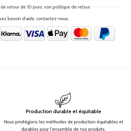
sstaschen: eine innen und eine aussen, sorgen für eine
 de retour de 10 jours, voir politique de retour.
bewahrung. • Einzigartiges Interieur – das Innenfutter des
 einem originellen La Millou-Print verleiht ihm einen
vez besoin d'aide, contactez-nous.
aren Charakter • Einzigartiges Innenfutter – mit einem
a Millou-Print, der dem Rucksack eine besondere Note
Turnbeutel ist eine vielseitige Lösung für alle, die Stil und
zen. Dank des wasserdichten Materials ist er für jede
ignet – von Stadtspaziergängen über Strandausflüge bis hin
 einem aktiven Lebensstil. Sein minimalistisches Design
zu lässigen, sportlichen Outfits als auch zu eleganteren
ich in sechs zeitlosen Farben, die perfekt zu deinem Stil
deine Lieblingsfarbe und geniesse Funktionalität sowie
ign – jeden Tag.
Production durable et équitable
Nous privilégions les méthodes de production équitables et
durables pour l'ensemble de nos produits.