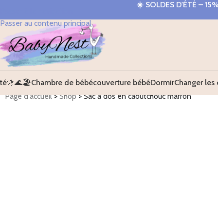
☀️
SOLDES D'ÉTÉ – 15
Passer à la navigation
Passer au contenu principal
té🌞🌊🏖️
Chambre de bébé
couverture bébé
Dormir
Changer les 
Page d'accueil
>
Shop
>
Sac à dos en caoutchouc marron