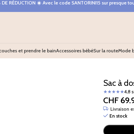
% DE RÉDUCTION
☀️ Avec le code
SANTORINI15
sur presque tou
couches et prendre le bain
Accessoires bébé
Sur la route
Mode 
Sac à d
★★★★★
4,8 
CHF
69.
Livraison e
En stock