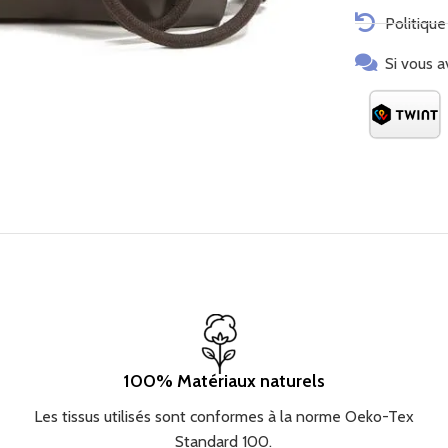
Reissverschlu
Politique
geordnete Auf
Rucksacks mit
Si vous a
unverwechselb
originellen L
verleiht. Der 
Komfort schät
Situation gee
zu Reisen und
passt sowohl 
Looks Erhältl
passenWähle 
zeitloses Des
100% Matériaux naturels
Les tissus utilisés sont conformes à la norme Oeko-Tex
Standard 100.