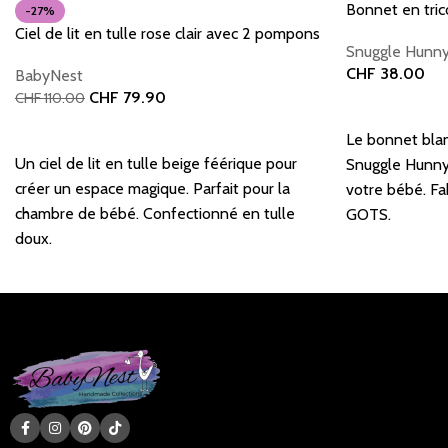
Bonnet en tric
-27%
Ciel de lit en tulle rose clair avec 2 pompons
Snuggle Hunn
CHF
38.00
BabyNest
CHF
79.90
CHF
110.00
Ajouter au pani
Ajouter au panier
Le bonnet blan
Un ciel de lit en tulle beige féérique pour
Snuggle Hunny 
créer un espace magique. Parfait pour la
votre bébé. Fa
chambre de bébé. Confectionné en tulle
GOTS.
doux.