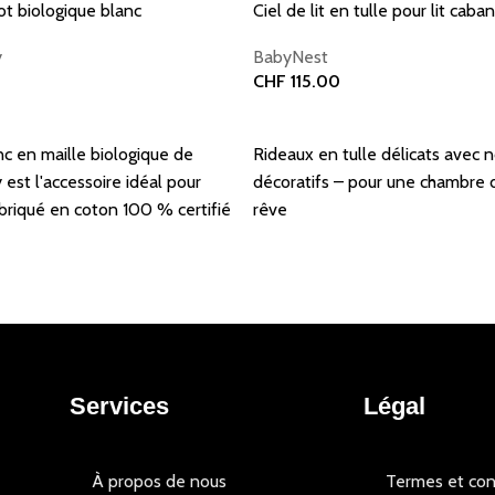
ot biologique blanc
Ciel de lit en tulle pour lit caba
y
BabyNest
CHF
115.00
er
Ajouter au panier
c en maille biologique de
Rideaux en tulle délicats avec
est l'accessoire idéal pour
décoratifs – pour une chambre 
briqué en coton 100 % certifié
rêve
Services
Légal
À propos de nous
Termes et con