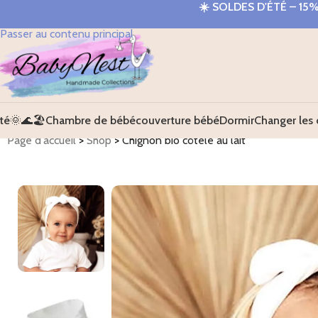
☀️
SOLDES D'ÉTÉ – 15
Passer à la navigation
Passer au contenu principal
té🌞🌊🏖️
Chambre de bébé
couverture bébé
Dormir
Changer les 
Page d'accueil
>
Shop
>
Chignon bio côtelé au lait