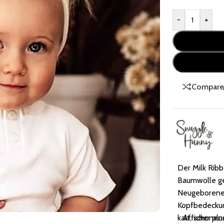
-
+
Compare
Der Milk Ribb
Baumwolle gef
Neugeborene 
Kopfbedecku
kalt, schonen
Afficher plu