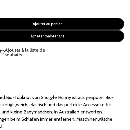
Ajouter au panier
Acheter maintenant
Ajouter à la liste de
r
souhaits
ed Bio-Topknot von Snuggle Hunny ist aus gerippter Bio-
ertigt ‚weich, elastisch und das perfekte Accessoire für
und kleine Babymädchen. In Australien entworfen.
ngen beim Schlafen immer entfernen. Maschinenwäsche
d.
s