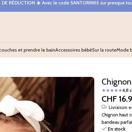
% DE RÉDUCTION
☀️ Avec le code
SANTORINI15
sur presque tou
couches et prendre le bain
Accessoires bébé
Sur la route
Mode 
Chignon 
★★★★★
4,8 
CHF
16.
Livraison e
Chignon haut cô
bandeau parfait
En stock