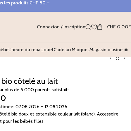
s les produits
CHF 80.–
Connexion / inscription
CHF
0.00
bébé
L'heure du repas
jouet
Cadeaux
Marques
Magasin d'usine 🔥
bio côtelé au lait
sur plus de 5 000 parents satisfaits
90
stimée:
07.08.2026 – 12.08.2026
telé bio doux et extensible couleur lait (blanc). Accessoire
 pour les bébés filles.