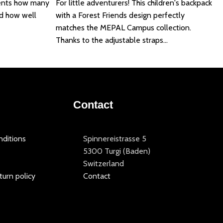
ents how many
For little adventurers! This children's backpack
nd how well
with a Forest Friends design perfectly
matches the MEPAL Campus collection.
Thanks to the adjustable straps...
Contact
ditions
Spinnereistrasse 5
5300 Turgi (Baden)
Switzerland
turn policy
Contact