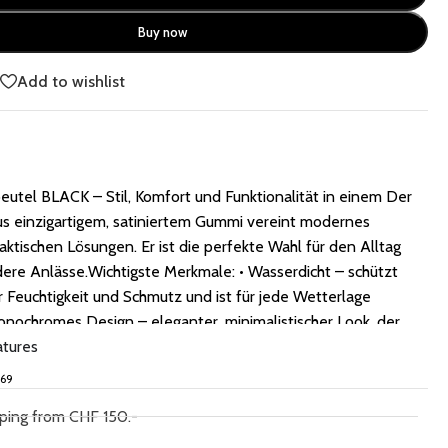
Buy now
e
Add to wishlist
utel BLACK – Stil, Komfort und Funktionalität in einem Der
us einzigartigem, satiniertem Gummi vereint modernes
aktischen Lösungen. Er ist die perfekte Wahl für den Alltag
ere Anlässe.Wichtigste Merkmale: • Wasserdicht – schützt
r Feuchtigkeit und Schmutz und ist für jede Wetterlage
onochromes Design – eleganter, minimalistischer Look, der
it passt. • Drei Tragevarianten – kann als Rucksack getragen,
atures
gehalten oder am Kinderwagen befestigt werden. Der
669
n mit Befestigungshaken am Kinderwagen befestigt werden,
pping from CHF 150.-
h erhältich sind. • Durchdachte Organisation – zwei
sstaschen: eine innen und eine aussen, sorgen für eine