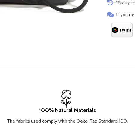
10 day re
geordnete Auf
Rucksacks mit
If you ne
unverwechselb
originellen L
verleiht. Der 
Komfort schät
Situation gee
zu Reisen und
passt sowohl 
Looks Erhältl
passenWähle 
zeitloses Des
100% Natural Materials
The fabrics used comply with the Oeko-Tex Standard 100.