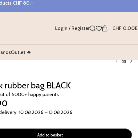
oducts
CHF 80.–
Login / Register
CHF
0.00
E
rands
Outlet 🔥
k rubber bag BLACK
out of 5000+ happy parents
90
elivery:
10.08.2026 – 13.08.2026
Add to basket