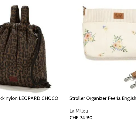
kpack nylon LEOPARD CHOCO
Stroller Organizer Feeria Engli
La Millou
CHF
74.90
Add to basket