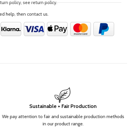
turn policy, see return policy.
bewahrung. • Einzigartiges Interieur – das Innenfutter des
 einem originellen La Millou-Print verleiht ihm einen
ed help, then contact us.
aren Charakter • Einzigartiges Innenfutter – mit einem
a Millou-Print, der dem Rucksack eine besondere Note
Turnbeutel ist eine vielseitige Lösung für alle, die Stil und
zen. Dank des wasserdichten Materials ist er für jede
ignet – von Stadtspaziergängen über Strandausflüge bis hin
 einem aktiven Lebensstil. Sein minimalistisches Design
zu lässigen, sportlichen Outfits als auch zu eleganteren
ich in sechs zeitlosen Farben, die perfekt zu deinem Stil
deine Lieblingsfarbe und geniesse Funktionalität sowie
ign – jeden Tag.
Sustainable + Fair Production
We pay attention to fair and sustainable production methods
in our product range.