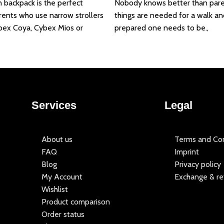
n backpack is the perfect
Nobody knows better than par
arents who use narrow strollers
things are needed for a walk a
bex Coya, Cybex Mios or
prepared one needs to be.,
Services
Legal
About us
Terms and Con
FAQ
Imprint
Blog
Privacy policy
My Account
Exchange & re
Wishlist
Product comparison
Order status