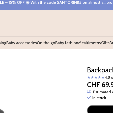
E – 15% OFF
☀️ With the code
SANTORINI15
on almost all pr
hing
Baby accessories
On the go
Baby fashion
Mealtime
toy
Gifts
B
Backpac
★★★★★
4.8 
CHF
69.
Estimated d
In stock