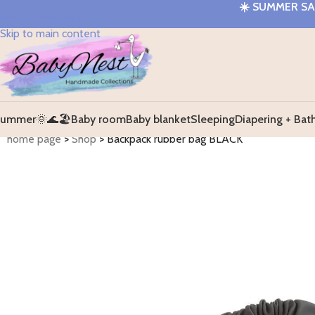
☀️
SUMMER SAL
Skip to navigation
Skip to main content
ummer🌞🌊🏖️
Baby room
Baby blanket
Sleeping
Diapering + Bat
home page
>
Shop
>
Backpack rubber bag BLACK