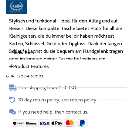
Stylisch und funktional - ideal für den Alltag und auf
Reisen. Diese kompakte Tasche bietet Platz für all die
Kleinigkeiten, die du immer bei dir haben möchtest -
Karten, Schlüssel, Geld oder Lipgloss. Dank der langen
Schlaufe kannst du sie bequem am Handgelenk tragen
Show more
oder im Inneren deiner Tasche befestigen, um
sicherzugehen, dass nichts herausfällt und alles
Product Features
geschützt bleibt - immer nah bei dir. Hergestellt aus
GTIN: 5905143650103
weichem, gestepptem Nylon, ist sie unglaublich leicht,
Free shipping from CHF 150.-
angenehm im Griff und leicht zu reinigen - du kannst sie
problemlos in der Waschmaschine waschen.
10 day return policy, see return policy.
Funktionalität in ihrer zartesten Form — denn selbst die
kleinsten Accessoires können grossen Stil haben.
If you need help, then contact us.