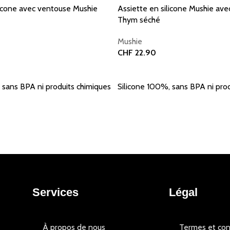
licone avec ventouse Mushie
Assiette en silicone Mushie av
Thym séché
Mushie
CHF
22.90
er
Ajouter au panier
 sans BPA ni produits chimiques
Silicone 100%, sans BPA ni pro
Services
Légal
À propos de nous
Termes et con