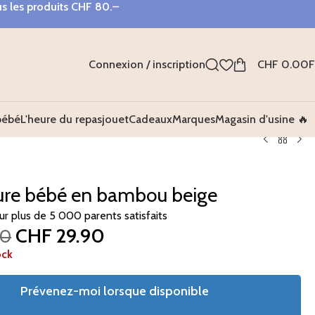
s les produits
CHF 80.–
Connexion / inscription
CHF
0.00
bébé
L'heure du repas
jouet
Cadeaux
Marques
Magasin d'usine 🔥
ure bébé en bambou beige
sur plus de 5 000 parents satisfaits
CHF
29.90
00
ock
Prévenez-moi lorsque disponible