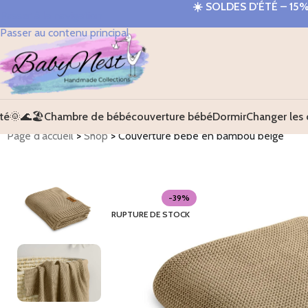
☀️
SOLDES D'ÉTÉ – 15
Passer à la navigation
Passer au contenu principal
té🌞🌊🏖️
Chambre de bébé
couverture bébé
Dormir
Changer les 
Page d'accueil
>
Shop
>
Couverture bébé en bambou beige
-39%
RUPTURE DE STOCK