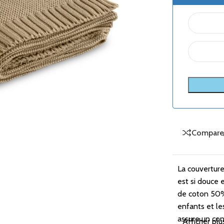
Compare
La couverture
est si douce 
de coton 50%
enfants et le
assure un co
Afficher plu