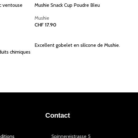
ec ventouse
Mushie Snack Cup Poudre Bleu
Mushie
CHF
17.90
Ajouter au panier
Excellent gobelet en silicone de Mushie.
duits chimiques
Contact
ditions
Spinnereistrasse 5