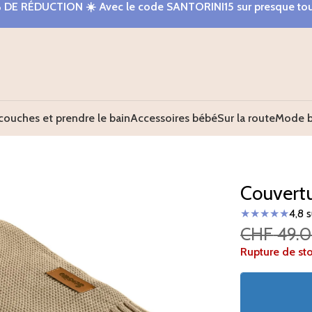
% DE RÉDUCTION
☀️ Avec le code
SANTORINI15
sur presque tou
couches et prendre le bain
Accessoires bébé
Sur la route
Mode 
Couvert
★★★★★
4,8 
CHF
49.
Rupture de st